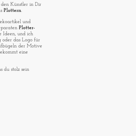
 den Künstler in Dir
as
Plottern
.
ekoartikel und
separaten
Plotter-
e Ideen, und ich
g oder das Logo für
ufbügeln der Motive
 bekommt eine
.
 du stolz sein