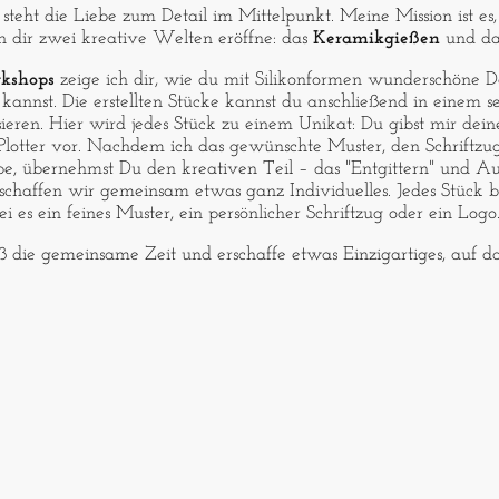
steht die Liebe zum Detail im Mittelpunkt. Meine Mission ist es,
h dir zwei kreative Welten eröffne: das
Keramikgießen
und d
kshops
zeige ich dir, wie du mit Silikonformen wunderschöne D
 kannst. Die erstellten Stücke kannst du anschließend in einem 
ieren. Hier wird jedes Stück zu einem Unikat: Du gibst mir dein
n Plotter vor. Nachdem ich das gewünschte Muster, den Schriftzu
be, übernehmst Du den kreativen Teil – das "Entgittern" und A
 schaffen wir gemeinsam etwas ganz Individuelles. Jedes Stück
ei es ein feines Muster, ein persönlicher Schriftzug oder ein Logo
die gemeinsame Zeit und erschaffe etwas Einzigartiges, auf das